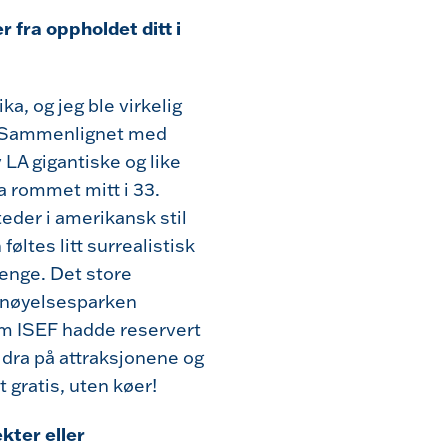
fra oppholdet ditt i
ka, og jeg ble virkelig
g. Sammenlignet med
LA gigantiske og like
ra rommet mitt i 33.
teder i amerikansk stil
ltes litt surrealistisk
lenge. Det store
ornøyelsesparken
som ISEF hadde reservert
 dra på attraksjonene og
 gratis, uten køer!
ekter eller