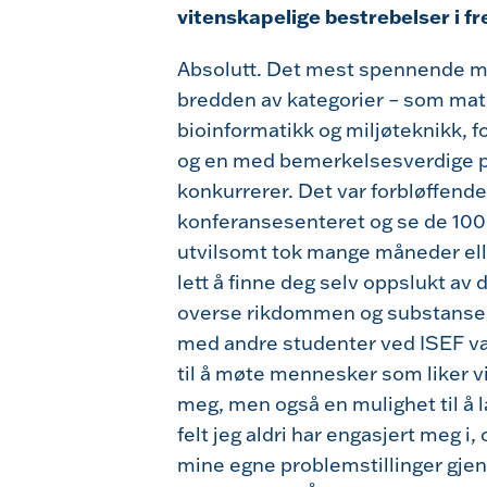
vitenskapelige bestrebelser i f
Absolutt. Det mest spennende m
bredden av kategorier – som mat
bioinformatikk og miljøteknikk, f
og en med bemerkelsesverdige 
konkurrerer. Det var forbløffend
konferansesenteret og se de 10
utvilsomt tok mange måneder eller
lett å finne deg selv oppslukt av 
overse rikdommen og substansen t
med andre studenter ved ISEF va
til å møte mennesker som liker 
meg, men også en mulighet til å 
felt jeg aldri har engasjert meg i,
mine egne problemstillinger gj