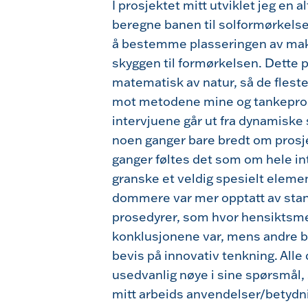
I prosjektet mitt utviklet jeg en 
beregne banen til solformørkelse
å bestemme plasseringen av mak
skyggen til formørkelsen. Dette p
matematisk av natur, så de flest
mot metodene mine og tankepros
intervjuene går ut fra dynamiske 
noen ganger bare bredt om prosj
ganger føltes det som om hele inte
granske et veldig spesielt elemen
dommere var mer opptatt av stan
prosedyrer, som hvor hensiktsm
konklusjonene var, mens andre 
bevis på innovativ tenkning. All
usedvanlig nøye i sine spørsmål, 
mitt arbeids anvendelser/betydn