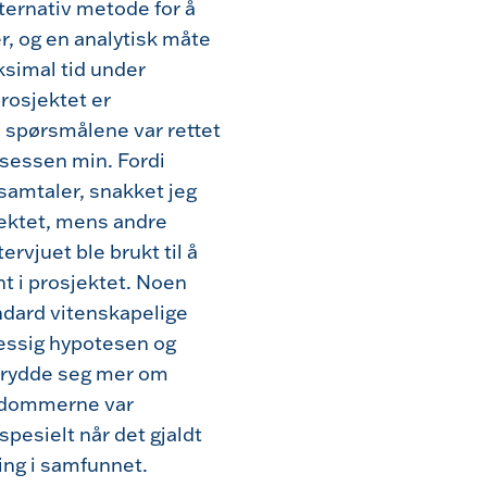
alternativ metode for å
r, og en analytisk måte
simal tid under
rosjektet er
e spørsmålene var rettet
essen min. Fordi
samtaler, snakket jeg
ektet, mens andre
rvjuet ble brukt til å
t i prosjektet. Noen
dard vitenskapelige
essig hypotesen og
brydde seg mer om
e dommerne var
spesielt når det gjaldt
ing i samfunnet.