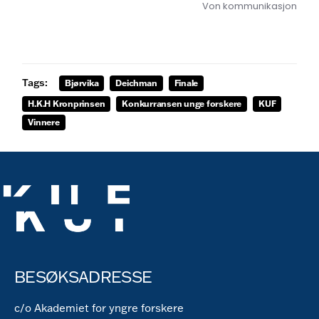
Von kommunikasjon
Tags:
Bjørvika
Deichman
Finale
H.K.H Kronprinsen
Konkurransen unge forskere
KUF
Vinnere
BESØKSADRESSE
c/o Akademiet for yngre forskere