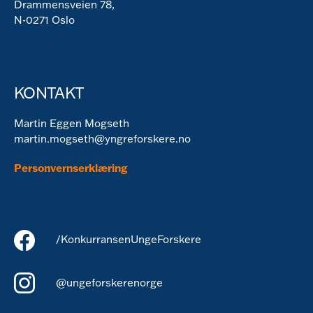
Drammensveien 78,
N-0271 Oslo
KONTAKT
Martin Eggen Mogseth
martin.mogseth@yngreforskere.no
Personvernserklæring
/KonkurransenUngeForskere
@ungeforskerenorge