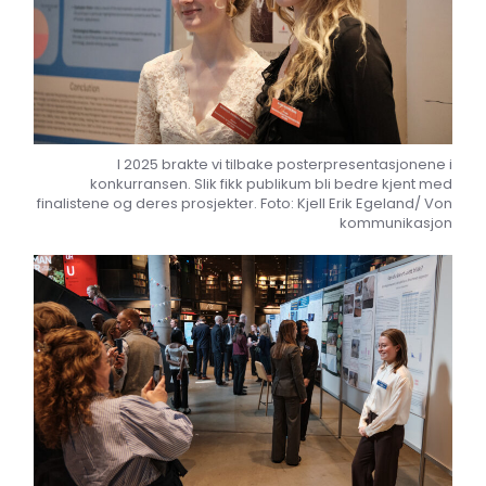
I 2025 brakte vi tilbake posterpresentasjonene i
konkurransen. Slik fikk publikum bli bedre kjent med
finalistene og deres prosjekter. Foto: Kjell Erik Egeland/ Von
kommunikasjon