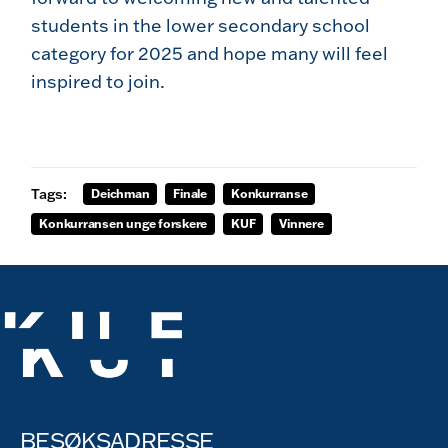
students in the lower secondary school
category for 2025 and hope many will feel
inspired to join.
Tags:
Deichman
Finale
Konkurranse
Konkurransen unge forskere
KUF
Vinnere
BESØKSADRESSE