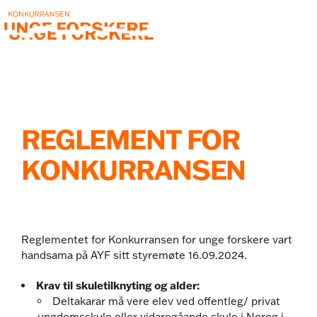
Skip
to
the
content
REGLEMENT FOR
KONKURRANSEN
Reglementet for Konkurransen for unge forskere vart
handsama på AYF sitt styremøte 16.09.2024.
Krav til skuletilknyting og alder:
Deltakarar må vere elev ved offentleg/ privat
ungdomsskule eller vidaregåande skule i Noreg i