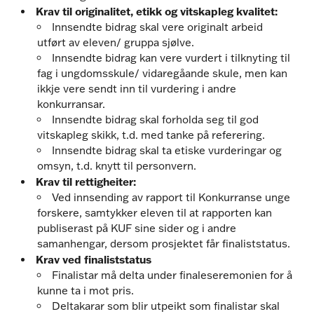
Krav til originalitet, etikk og vitskapleg kvalitet:
Innsendte bidrag skal vere originalt arbeid
utført av eleven/ gruppa sjølve.
Innsendte bidrag kan vere vurdert i tilknyting til
fag i ungdomsskule/ vidaregåande skule, men kan
ikkje vere sendt inn til vurdering i andre
konkurransar.
Innsendte bidrag skal forholda seg til god
vitskapleg skikk, t.d. med tanke på referering.
Innsendte bidrag skal ta etiske vurderingar og
omsyn, t.d. knytt til personvern.
Krav til rettigheiter:
Ved innsending av rapport til Konkurranse unge
forskere, samtykker eleven til at rapporten kan
publiserast på KUF sine sider og i andre
samanhengar, dersom prosjektet får finaliststatus.
Krav ved finaliststatus
Finalistar må delta under finaleseremonien for å
kunne ta i mot pris.
Deltakarar som blir utpeikt som finalistar skal